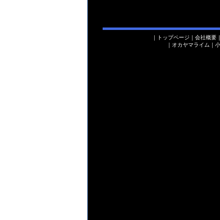
｜
トップページ
｜
会社概要
｜
オカヤマライム
｜