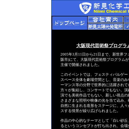
大阪現代芸術祭プログラム
2005年3月11日から21日まで、新世界
阪市)にて、大阪現代芸術祭プログラムが
主催で開催されました。
このイベントでは、フェスティバルゲート内
スペース全体を劇場空間とし、音楽のみ
ーマンス等の分野で世界的に活躍されて
方々が集結し、コンサートでもない、演
演でも美術作品でもない、新しい視点の
さまざまな照明や映像の光を当て込み、
自然に生まれる造形をステージに、人々
スする情景が繰り広げられました。
作品の中心的なテーマとして「白い砂丘
るというコンセプトが打ち出され、会場