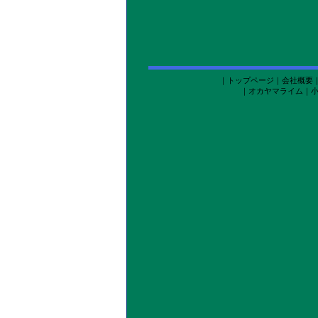
｜
トップページ
｜
会社概要
｜
オカヤマライム
｜