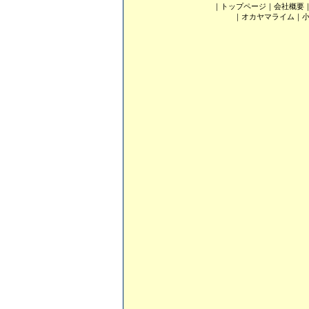
｜
トップページ
｜
会社概要
｜
オカヤマライム
｜