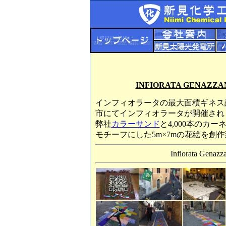
INFIORATA GENAZZAN
インフィオラータの最大面積ギネス
市にてインフィオラータが開催され
弊社
カラーサンド
と4,000本の
モチーフにした5m×7mの花絵を創
Infiorata Genazz