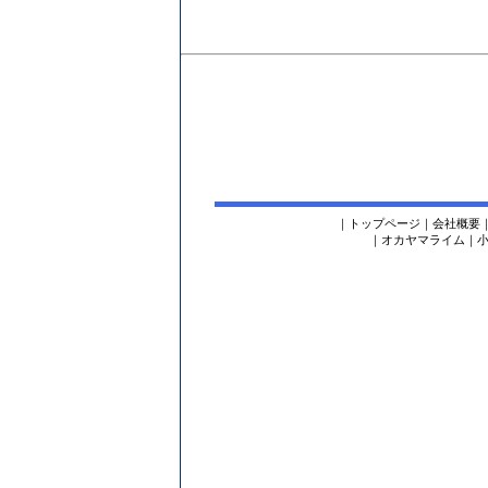
｜
トップページ
｜
会社概要
｜
オカヤマライム
｜