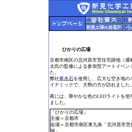
ひかりの広場
京都市南区の北河原市営住宅跡地（通
太氏の監修による参加型アートイベン
た。
弊社
寒水石
を使用し、広大な空き地の
イナミックで、大勢の方が訪れました
夜には、華やかな色のLEDライトを
ました。
「ひかりの広場」
主催＝京都市
会場＝京都市南区東九条「北河原市営
地」