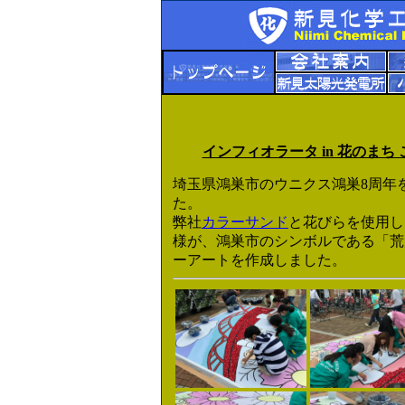
インフィオラータ in 花のまち
埼玉県鴻巣市のウニクス鴻巣8周年
た。
弊社
カラーサンド
と花びらを使用し
様が、鴻巣市のシンボルである「荒
ーアートを作成しました。