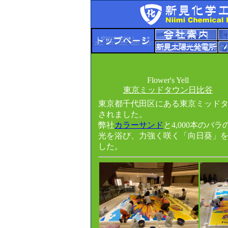
Flower's Yell
東京ミッドタウン日比谷
東京都千代田区にある東京ミッド
されました。
弊社
カラーサンド
と4,000本の
光を浴び、力強く咲く「向日葵」
した。