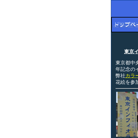
東京イ
東京都中
年記念の
弊社
カラ
花絵を参