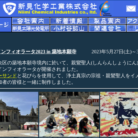
ンフィオラータ2023 in 築地本願寺
2023年5月27日(土)～
央区の築地本願寺境内に於いて、親鸞聖人(しんらんしょうにん)御
インフィオラータが開催されました。
ーサンド
と花びらを使用して、浄土真宗の宗祖・親鸞聖人をイ
加者の皆様と一緒に制作しました。