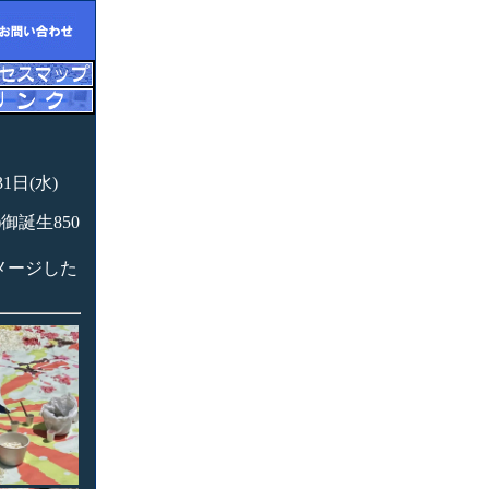
31日(水)
誕生850
メージした