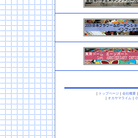
｜
トップページ
｜
会社概要
｜
オカヤマライム
｜